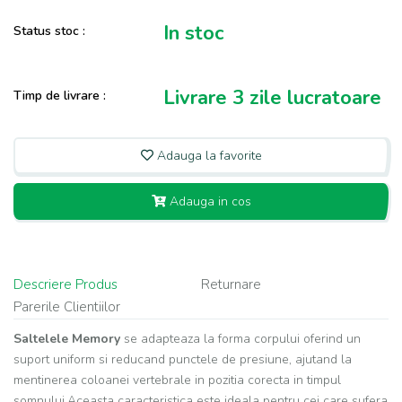
In stoc
Status stoc :
Livrare 3 zile lucratoare
Timp de livrare :
Adauga la favorite
Adauga in cos
Descriere Produs
Returnare
Parerile Clientiilor
Saltelele Memory
se adapteaza la forma corpului oferind un
suport uniform si reducand punctele de presiune, ajutand la
mentinerea coloanei vertebrale in pozitia corecta in timpul
somnului.Aceasta caracteristica este ideala pentru cei care sufera