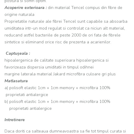
postura si somn optim.
Acoperire exterioara :
din material Tencel compus din fibre de
origine naturala
Proprietatile naturale ale fibrei Tencel sunt capabile sa absoarba
umiditatea intr-un mod regulat si controlat ca niciun alt material,
reducand astfel bacteriile de peste 2000 de ori fata de fibrele
sintetice si eliminand orice risc de prezenta a acarienilor.
Captușeala :
hipoalergenica de calitate superioara hipoalergenica si
favorizeaza dispersia umiditatii in timpul odihnei
margine laterala material Jakard microfibra culoare gri plus
Matlasatura
a) polisoft elastic 1cm + 1cm memory + microfibra 100%
proprietati antialergice
b) polisoft elastic 1cm + 1cm memory + microfibra 100%
proprietati antialergice
Intretinere
Daca doriti ca salteaua dumneavoastra sa fie tot timpul curata si