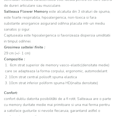
de dureri articulare sau musculare.
Salteaua Flower Memory
este alcatuita din 3 straturi de spuma,
este foarte respirabila, hipoalergenica, non-toxica si fara
substante anorganice asigurand odihna placuta intr-un mediu
sanatos și sigur.
Captuseala este hipoalergenica si favorizeaza dispersia umiditatii
in timpul odihnei.
Grosimea saltelei finite :
29 cm (+/- 1 cm)
Compozitie :
1. 6cm strat superior de memory vasco-elastic(densitate medie)
care se adapteaza la forma corpului, ergonomic, automodelant
2. 10cm strat central polisoft spuma elastica
3. 10cm strat inferior poliform spuma HD(inalta densitate)
Confort:
confort dublu datorita posibilitătii de a fi rotit. Salteaua are o parte
cu memory duritate medie mai primitoare si una mai ferma pentru
a satisface gusturile si nevoile fiecaruia, garantand astfel o