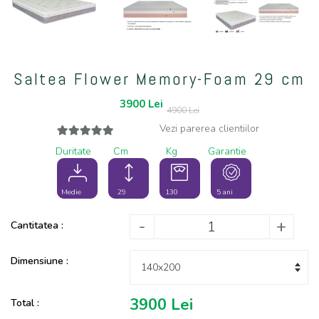
Saltea Flower Memory-Foam 29 cm
3900
Lei
4900 Lei
Vezi parerea clientiilor
Duritate
Cm
Kg
Garantie
Medie
29
130
5 ani
-
+
Cantitatea :
Dimensiune :
3900
Lei
Total :