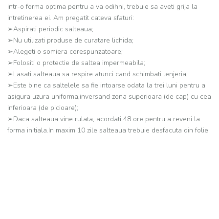
intr-o forma optima pentru a va odihni, trebuie sa aveti grija la
intretinerea ei. Am pregatit cateva sfaturi:
➢Aspirati periodic salteaua;
➢Nu utilizati produse de curatare lichida;
➢Alegeti o somiera corespunzatoare;
➢Folositi o protectie de saltea impermeabila;
➢Lasati salteaua sa respire atunci cand schimbati lenjeria;
➢Este bine ca saltelele sa fie intoarse odata la trei luni pentru a
asigura uzura uniforma,inversand zona superioara (de cap) cu cea
inferioara (de picioare);
➢Daca salteaua vine rulata, acordati 48 ore pentru a reveni la
forma initiala.In maxim 10 zile salteaua trebuie desfacuta din folie