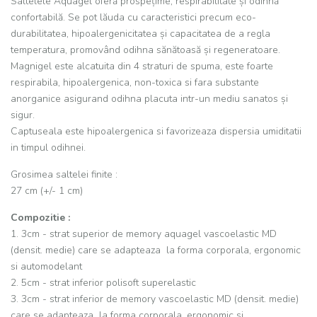
Saltelele Aquagel oferă prospețime, respirabilitate și odihnă
confortabilă. Se pot lăuda cu caracteristici precum eco-
durabilitatea, hipoalergenicitatea și capacitatea de a regla
temperatura, promovând odihna sănătoasă și regeneratoare.
Magnigel este alcatuita din 4 straturi de spuma, este foarte
respirabila, hipoalergenica, non-toxica si fara substante
anorganice asigurand odihna placuta intr-un mediu sanatos și
sigur.
Captuseala este hipoalergenica si favorizeaza dispersia umiditatii
in timpul odihnei.
Grosimea saltelei finite :
27 cm (+/- 1 cm)
Compozitie :
1. 3cm - strat superior de memory aquagel vascoelastic MD
(densit. medie) care se adapteaza la forma corporala, ergonomic
si automodelant
2. 5cm - strat inferior polisoft superelastic
3. 3cm - strat inferior de memory vascoelastic MD (densit. medie)
care se adapteaza la forma corporala, ergonomic si