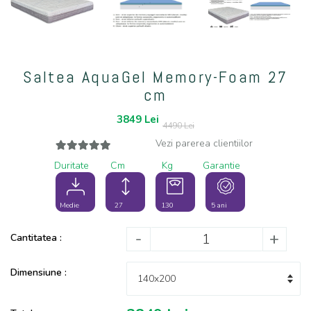
Saltea AquaGel Memory-Foam 27
cm
3849
Lei
4490 Lei
Vezi parerea clientiilor
Duritate
Cm
Kg
Garantie
Medie
27
130
5 ani
-
+
Cantitatea :
Dimensiune :