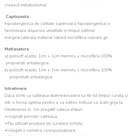
crească metabolismul.
Captușeala :
hipoalergenica de calitate superioara hipoalergenica si
favorizeaza dispersia umiditatii in timpul odihnei
margine laterala material Jakard microfibra culoare gri
Matlasatura
a) polisoft elastic 1cm + 1cm memory + microfibra 100%
proprietati antialergice
b) polisoft elastic 1cm + 1cm memory + microfibra 100%
proprietati antialergice
Intretinere
Daca doriti ca salteaua dumneavoastra sa fie tot timpul curata si
intr-o forma optima pentru a va odihni, trebuie sa aveti grija la
intretinerea ei. Am pregatit cateva sfaturi:
➢Aspirati periodic salteaua;
➢Nu utilizati produse de curatare lichida;
➢Alegeti o somiera corespunzatoare;