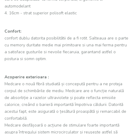
automodelant
4. 16cm - strat superior polisoft elastic
Confort:
confort dublu datorita posibilitătii de a fi rotit. Salteaua are o parte
cu memory duritate medie mai primitoare si una mai ferma pentru
a satisface gusturile si nevoile fiecaruia, garantand astfel o
postura si somn optim.
Acoperire exterioara :
Medcare o nouă fibră studiată și concepută pentru a ne proteja
corpul de schimbările de mediu. Medcare are o funcție naturală
de absorbție a razelor ultraviolete și poate reflecta emisiile
calorice, creând o barieră importantă împotriva căldurii. Datorită
acestui fapt, este asigurată o țesătură proaspătă și remarcabil de
confortabilă.
Medcare desfășoară o acțiune de stimulare foarte importantă
asupra întregului sistem microcirculator și reușește astfel să